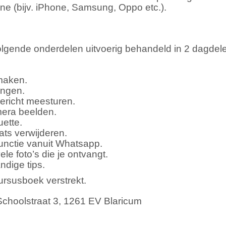
e (bijv. iPhone, Samsung, Oppo etc.).
lgende onderdelen uitvoerig behandeld in 2 dagdele
nmaken.
angen.
bericht meesturen.
mera beelden.
uette.
ats verwijderen.
unctie vanuit Whatsapp.
e foto’s die je ontvangt.
ndige tips.
ursusboek verstrekt.
choolstraat 3, 1261 EV Blaricum