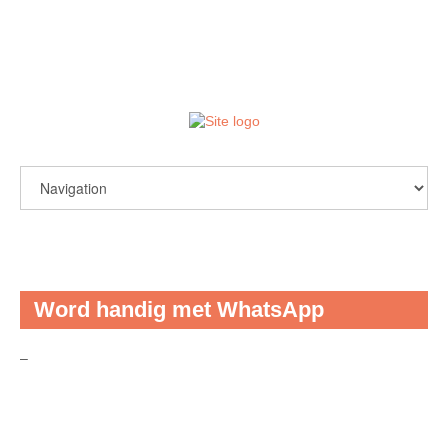
login / register
Word handig met WhatsApp
–
dinsdagmiddag 2 oktober 2018 van 14.00u –