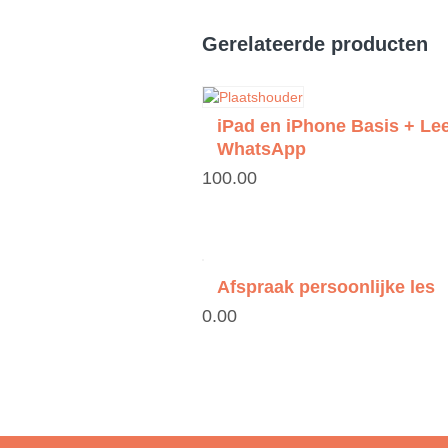
Maandagmiddag 9 ap
maandagmiddag 18 m
Gerelateerde producten
maandagmiddag 17 f
donderdagochtend 1
Startdatum
donderdagmiddag 23
donderdagmiddag 8 
iPad en iPhone Basis + Lee
donderdagmiddag 30
donderdagmiddag 5
WhatsApp
€
100.00
Opties sele
Afspraak persoonlijke les
€
0.00
Toevoegen aan 