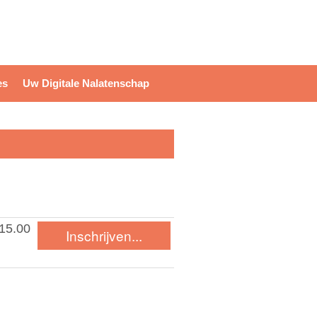
login / register
es
Uw Digitale Nalatenschap
15.00
Inschrijven...