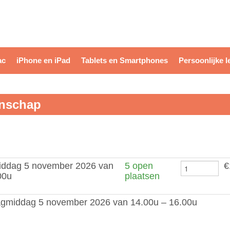
ac
iPhone en iPad
Tablets en Smartphones
Persoonlijke l
enschap
ddag 5 november 2026 van
5 open
€
00u
plaatsen
gmiddag 5 november 2026 van 14.00u – 16.00u